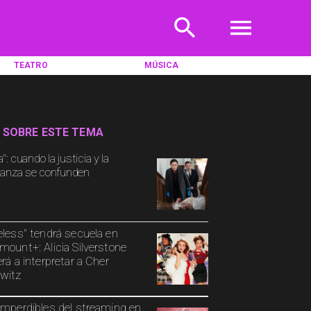
TEATRO
MÚSICA
 SOBRE ESTE TEMA
a": cuando la justicia y la
anza se confunden
eless" tendrá secuela en
mount+: Alicia Silverstone
erá a interpretar a Cher
witz
imperdibles del streaming en