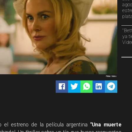
agos
estr
plat
"Bet
ya t
Vide
Prime Video
 el estreno de la película argentina
"Una muerte