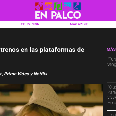
TELEVISIÓN
MAGAZINE
trenos en las plataformas de
MÁS
"Furi
veng
, Prime Video y Netflix.
"Clu
Para
volv
Horo
Los 