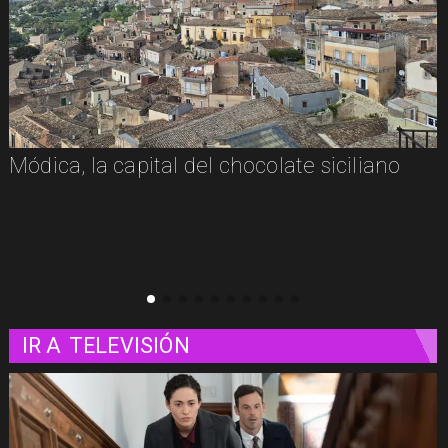
De la tradición siciliana al picante
mexicano: Nuestra visita a Pizza e Taco en
Milazzo
IR A
TELEVISIÓN