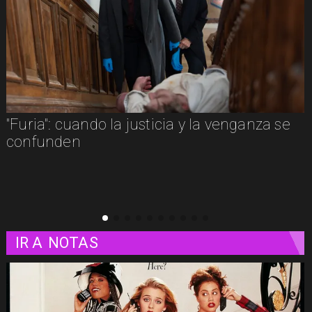
 se
"Clueless" tendrá secuela en Paramount+
Alicia Silverstone volverá a interpretar a
Cher Horowitz
IR A
NOTAS